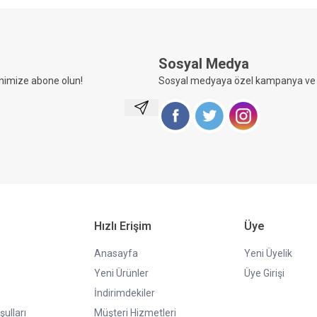
Sosyal Medya
nimize abone olun!
Sosyal medyaya özel kampanya ve i
Kayıt Ol
Facebook
Twitter
Instagram
Hızlı Erişim
Üye
Anasayfa
Yeni Üyelik
Yeni Ürünler
Üye Girişi
İndirimdekiler
şulları
Müşteri Hizmetleri