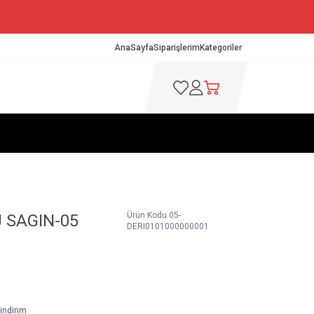
AnaSayfa
Siparişlerim
Kategoriler
Favorilerim
Hesabım
Sepetim
Ürün Kodu
05-
 SAGIN-05
DERI0101000000001
indirim