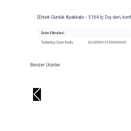
[Erkek Günlük Ayakkabı - 5164 İç Dış deri, konfo
Ürün Filtreleri
Tedarikçi Ürün Kodu
:
05-DERI0101000000001
Benzer Ürünler
YENI
YEN
ZAFER TÜRKOĞLU 5756
ZA
ürün
ürün
AYAKKABI
Gü
1.349,90
TL
1