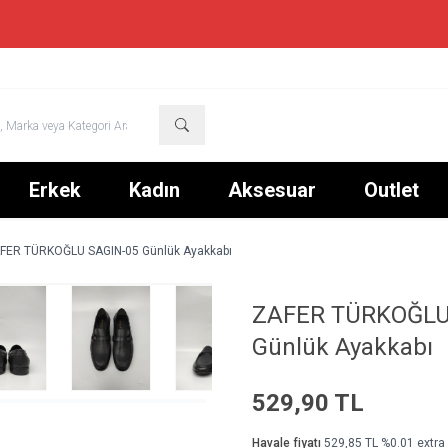
TÜM ÜRÜNLERDE %50 + SEPETTE %10 NET İNDİRİM
Erkek
Kadın
Aksesuar
Outlet
FER TÜRKOĞLU SAGIN-05 Günlük Ayakkabı
ZAFER TÜRKOĞLU
Günlük Ayakkabı
529,90
TL
Havale fiyatı
529,85
TL
%
0.01
extra 