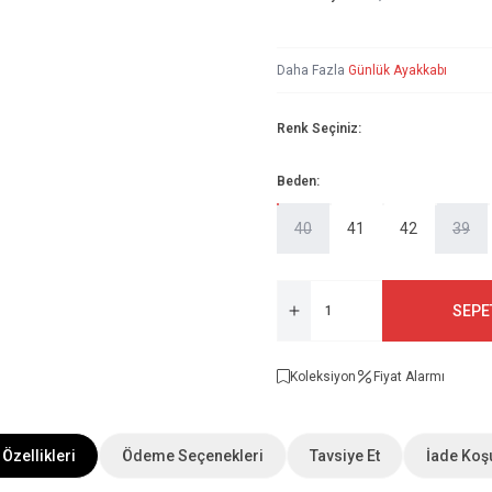
Daha Fazla
Günlük Ayakkabı
Renk Seçiniz:
Beden:
40
41
42
39
SEPE
Koleksiyon
Fiyat Alarmı
 Özellikleri
Ödeme Seçenekleri
Tavsiye Et
İade Koşu