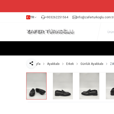
TR
+903262251564
info@zaferturkoglu.com.tr
Ana Sayfa
Ayakkabı
Erkek
Günlük Ayakkabı
ZA
Paylaş