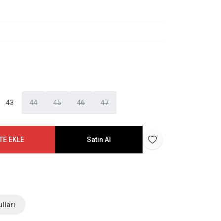
43
44
45
46
47
TE EKLE
Satın Al
Favoriye Ekle
lları