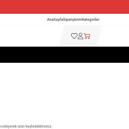
AnaSayfa
Siparişlerim
Kategoriler
Favorilerim
Hesabım
Sepetim
nceleyerek ürün keşfedebilirsiniz.