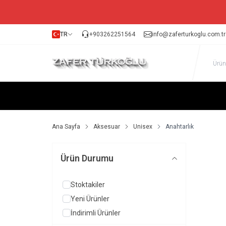
TR
+903262251564
info@zaferturkoglu.com.tr
Ana Sayfa
Aksesuar
Unisex
Anahtarlık
Ürün Durumu
Stoktakiler
Yeni Ürünler
İndirimli Ürünler