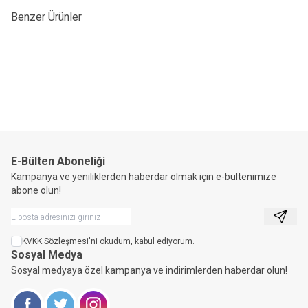
Benzer Ürünler
ZAFER TÜRKOĞLU 5756 AYAKKABI
ZAFER TÜRKOĞLU FRFT 23203
YENI
YENI
Günlük Ayakkabı
ürün
ürün
1.349,90
TL
1.499,90
TL
E-Bülten Aboneliği
Kampanya ve yeniliklerden haberdar olmak için e-bültenimize
abone olun!
Kayıt 
KVKK Sözleşmesi'ni
okudum, kabul ediyorum.
Sosyal Medya
Sosyal medyaya özel kampanya ve indirimlerden haberdar olun!