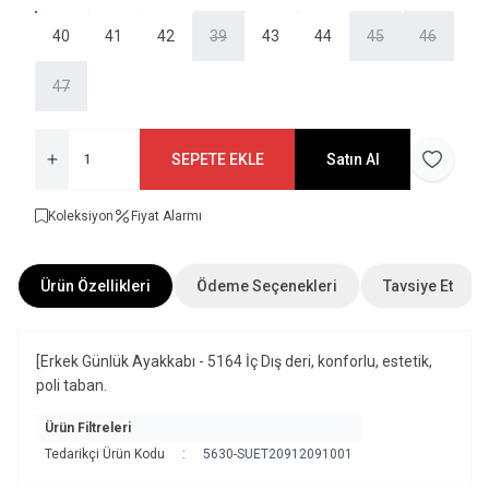
40
41
42
39
43
44
45
46
47
SEPETE EKLE
Satın Al
Favoriye 
Koleksiyon
Fiyat Alarmı
Ürün Özellikleri
Ödeme Seçenekleri
Tavsiye Et
[Erkek Günlük Ayakkabı - 5164 İç Dış deri, konforlu, estetik,
poli taban.
Ürün Filtreleri
Tedarikçi Ürün Kodu
:
5630-SUET20912091001