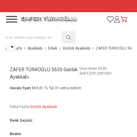
TÜM ÜRÜNLERDE %50 + SEPETTE %10 NET İNDİRİM
Favorilerim
Hesabım
Sepetim
Paylaş
Ana Sayfa
Ayakkabı
Erkek
Günlük Ayakkabı
ZAFER TÜRKOĞLU 5630 G
Ürün Kodu
5630-
ZAFER TÜRKOĞLU 5630 Günlük
SUET20912091001
Ayakkabı
Havale fiyatı
869,81
TL
%
0.01
extra indirim
Daha Fazla
Günlük Ayakkabı
Renk Seçiniz:
Beden: