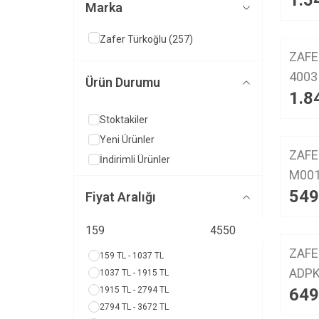
1.5
Marka
Zafer Türkoğlu
(257)
YENI
ZAFE
ürün
4003 K
Ürün Durumu
1.8
Ayak
Stoktakiler
Yeni Ürünler
YENI
ZAFE
İndirimli Ürünler
ürün
549
Fiyat Aralığı
YENI
ZAFE
159 TL - 1037 TL
ürün
ADPK40
1037 TL - 1915 TL
1915 TL - 2794 TL
649
Ayak
2794 TL - 3672 TL