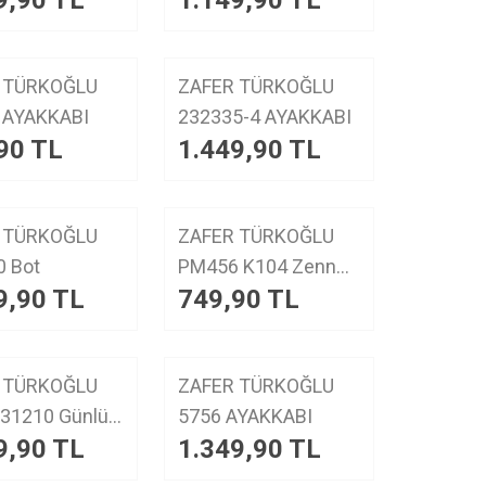
9,90
TL
1.149,90
TL
YENI
 TÜRKOĞLU
ZAFER TÜRKOĞLU
ürün
TY204 AYAKKABI
232335-4 AYAKKABI
90
TL
1.449,90
TL
YENI
 TÜRKOĞLU
ZAFER TÜRKOĞLU
ürün
119100 Bot
PM456 K104 Zenne
9,90
TL
749,90
TL
Bot
YENI
 TÜRKOĞLU
ZAFER TÜRKOĞLU
ürün
210 Günlük
5756 AYAKKABI
9,90
TL
1.349,90
TL
bı