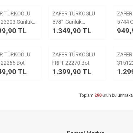
YENI
YENI
R TÜRKOĞLU
ZAFER TÜRKOĞLU
ZAFER
ürün
ürün
203 Günlük
5781 Günlük
5744 Günlük
99,90
TL
1.349,90
TL
949,
kabı
Ayakkabı
Ayakka
YENI
YENI
R TÜRKOĞLU
ZAFER TÜRKOĞLU
ZAFER
ürün
ürün
FRFT 22265 Bot
FRFT 22270 Bot
49,90
TL
1.399,90
TL
1.29
Toplam
290
ürün bulunmakta