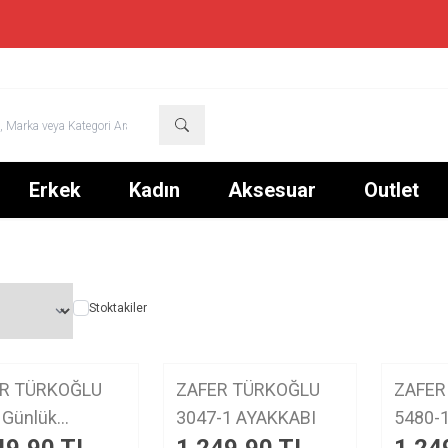
TÜM ÜRÜNLERDE %50 + SEPETTE %10 NET İNDİRİM
Erkek
Kadın
Aksesuar
Outlet
Stoktakiler
YENI
YENI
R TÜRKOĞLU
ZAFER TÜRKOĞLU
ZAFER
ürün
ürün
k
3047-1 AYAKKABI
kabı