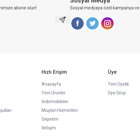
Sosyal Medya
nimize abone olun!
Sosyal medyaya özel kampanya ve i
Kayıt Ol
Facebook
Twitter
Instagram
Hızlı Erişim
Üye
Anasayfa
Yeni Üyelik
Yeni Ürünler
Üye Girişi
İndirimdekiler
şulları
Müşteri Hizmetleri
Sepetim
İletişim