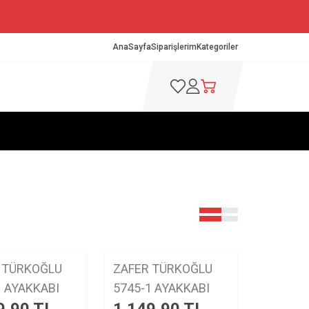
AnaSayfa
Siparişlerim
Kategoriler
Favorilerim
Hesabım
Sepetim
YENI
 TÜRKOĞLU
ZAFER TÜRKOĞLU
ürün
5480-1 AYAKKABI
5745-1 AYAKKABI