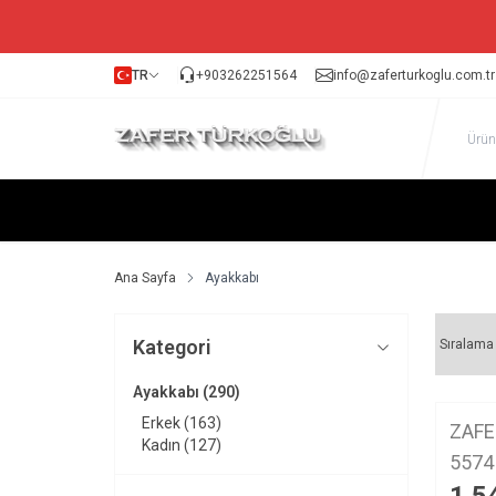
TR
+903262251564
info@zaferturkoglu.com.tr
Ana Sayfa
Ayakkabı
Kategori
Ayakkabı
(290)
Erkek
(163)
ZAFE
Kadın
(127)
5574 Günlü
Ayak