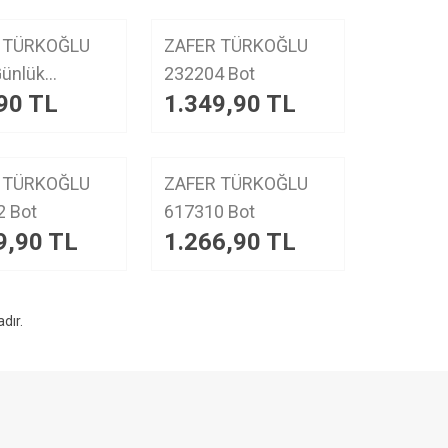
YENI
 TÜRKOĞLU
ZAFER TÜRKOĞLU
ürün
232204 Bot
90
TL
1.349,90
TL
bı
YENI
 TÜRKOĞLU
ZAFER TÜRKOĞLU
ürün
315122 Bot
617310 Bot
9,90
TL
1.266,90
TL
dır.