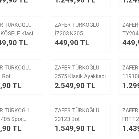
49,90
TL
1.249,90
TL
1.24
YENI
YENI
R TÜRKOĞLU
ZAFER TÜRKOĞLU
ZAFER
ürün
ürün
ÖSELE Klasik
İZ203 K205
49,90
TL
449,90
TL
449,
kabı
AYAKKABI
YENI
YENI
R TÜRKOĞLU
ZAFER TÜRKOĞLU
ZAFER
ürün
ürün
M001 Bot
3575 Klasik Ayakkabı
,90
TL
2.549,90
TL
1.29
YENI
YENI
R TÜRKOĞLU
ZAFER TÜRKOĞLU
ZAFER
ürün
ürün
5 Spor
23123 Bot
FRFT 231
,90
TL
1.549,90
TL
1.43
kabı
Ayakka