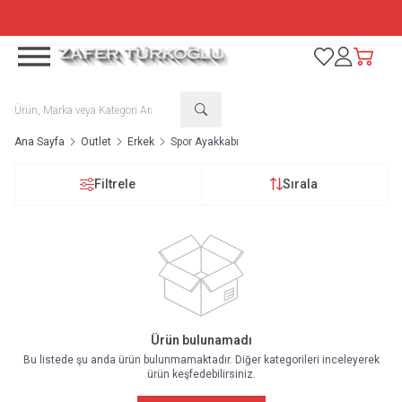
TÜM ÜRÜNLERDE %50 + SEPETTE %10 NET İNDİRİM
Favorilerim
Hesabım
Sepetim
Ana Sayfa
Outlet
Erkek
Spor Ayakkabı
Filtrele
Sırala
Ürün bulunamadı
Bu listede şu anda ürün bulunmamaktadır. Diğer kategorileri inceleyerek
ürün keşfedebilirsiniz.