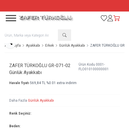
TÜM ÜRÜNLERDE %50 + SEPETTE %10 NET İNDİRİM
Favorilerim
Hesabım
Sepetim
Paylaş
Ana Sayfa
Ayakkabı
Erkek
Günlük Ayakkabı
ZAFER TÜRKOĞLU GR-071
Ürün Kodu
0001-
ZAFER TÜRKOĞLU GR-071-02
FLO010100000001
Günlük Ayakkabı
Havale fiyatı
569,84
TL
%
0.01
extra indirim
Daha Fazla
Günlük Ayakkabı
Renk Seçiniz:
Beden: