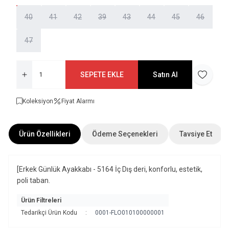
40
41
42
39
43
44
45
46
47
SEPETE EKLE
Satın Al
Favoriye 
Koleksiyon
Fiyat Alarmı
Ürün Özellikleri
Ödeme Seçenekleri
Tavsiye Et
[Erkek Günlük Ayakkabı - 5164 İç Dış deri, konforlu, estetik,
poli taban.
Ürün Filtreleri
Tedarikçi Ürün Kodu
:
0001-FLO010100000001