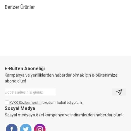
Benzer Ürünler
ZAFER TÜRKOĞLU 5756 AYAKKABI
ZAFER TÜRKOĞLU FRFT 23203
YENI
YENI
Günlük Ayakkabı
ürün
ürün
1.349,90
TL
1.499,90
TL
E-Bülten Aboneliği
Kampanya ve yeniliklerden haberdar olmak için e-bültenimize
abone olun!
Kayıt 
KVKK Sözleşmesi'ni
okudum, kabul ediyorum.
Sosyal Medya
Sosyal medyaya özel kampanya ve indirimlerden haberdar olun!