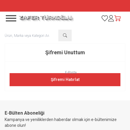
TÜM ÜRÜNLERDE %50 + SEPETTE %10 NET İNDİRİM
Favorilerim
Hesabım
Sepetim
Şifremi Unuttum
E-Posta
Şifremi Hatırlat
E-Bülten Aboneliği
Kampanya ve yeniliklerden haberdar olmak için e-bültenimize
abone olun!